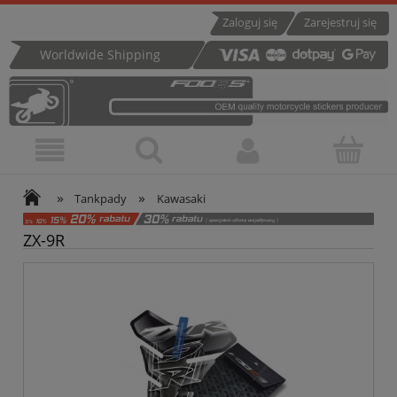
Zaloguj się
Zarejestruj się
Worldwide Shipping
»
»
Tankpady
Kawasaki
ZX-9R