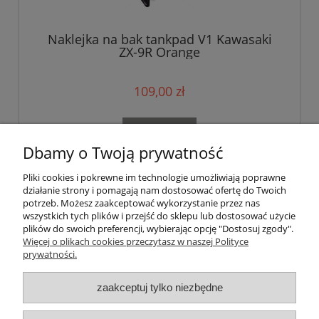
Naklejka na bak tankpad V1 Kawasaki
ZX-9R Orange
109,00 zł
do koszyka
Dbamy o Twoją prywatność
Pliki cookies i pokrewne im technologie umożliwiają poprawne
«
1
2
»
działanie strony i pomagają nam dostosować ofertę do Twoich
potrzeb. Możesz zaakceptować wykorzystanie przez nas
wszystkich tych plików i przejść do sklepu lub dostosować użycie
Pomoc
plików do swoich preferencji, wybierając opcję "Dostosuj zgody".
Więcej o plikach cookies przeczytasz w naszej Polityce
prywatności.
Moje konto
zaakceptuj tylko niezbędne
Płatności i dostawa