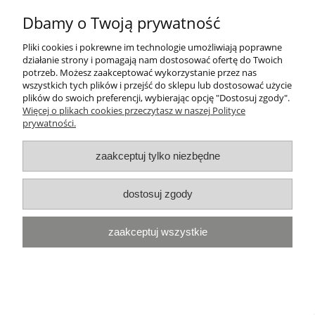
Płatności i dostawa
Dbamy o Twoją prywatność
Pliki cookies i pokrewne im technologie umożliwiają poprawne
Informacje
działanie strony i pomagają nam dostosować ofertę do Twoich
potrzeb. Możesz zaakceptować wykorzystanie przez nas
Najczęściej przeglądane:
wszystkich tych plików i przejść do sklepu lub dostosować użycie
Naklejki BMW
|
Naklejki Yamaha
|
Naklejki Ducati
|
Naklejki
plików do swoich preferencji, wybierając opcję "Dostosuj zgody".
Honda
|
Naklejki Kawasaki
|
Naklejki Suzuki
|
Naklejki Triumph
Więcej o plikach cookies przeczytasz w naszej Polityce
Fooqs © 2020
prywatności.
pokaż pełną wersję strony
zaakceptuj tylko niezbędne
Sklep internetowy Shoper.pl
dostosuj zgody
zaakceptuj wszystkie