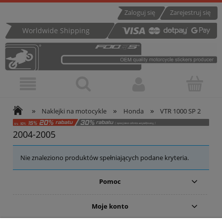
Zaloguj się
Zarejestruj się
Worldwide Shipping
»
»
»
Naklejki na motocykle
Honda
VTR 1000 SP 2
2004-2005
Nie znaleziono produktów spełniających podane kryteria.
Pomoc
Moje konto