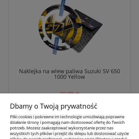
Naklejka na wlew paliwa Suzuki SV 650
1000 Yellow
69,00 zł
Dbamy o Twoją prywatność
do koszyka
Pliki cookies i pokrewne im technologie umożliwiają poprawne
działanie strony i pomagają nam dostosować ofertę do Twoich
potrzeb. Możesz zaakceptować wykorzystanie przez nas
wszystkich tych plików i przejść do sklepu lub dostosować użycie
Pomoc