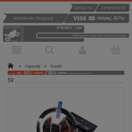
Zaloguj się
Zarejestruj się
Worldwide Shipping
»
»
Cappady
Suzuki
SV