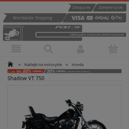
Zaloguj się
Zarejestruj się
Worldwide Shipping
»
»
Naklejki na motocykle
Honda
Shadow VT 750