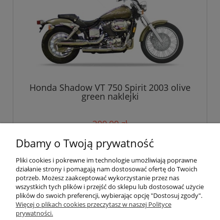
Honda Shadow VT 750 Spirit 2003 olive
green naklejki
200,00 zł
Dbamy o Twoją prywatność
do koszyka
Pliki cookies i pokrewne im technologie umożliwiają poprawne
działanie strony i pomagają nam dostosować ofertę do Twoich
potrzeb. Możesz zaakceptować wykorzystanie przez nas
wszystkich tych plików i przejść do sklepu lub dostosować użycie
Pomoc
plików do swoich preferencji, wybierając opcję "Dostosuj zgody".
Więcej o plikach cookies przeczytasz w naszej Polityce
prywatności.
Moje konto