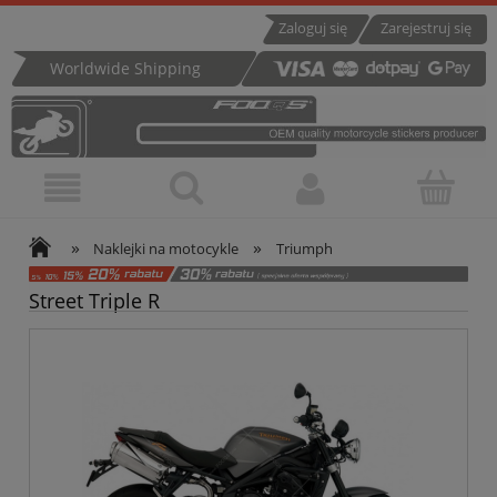
Zaloguj się
Zarejestruj się
Worldwide Shipping
»
»
Naklejki na motocykle
Triumph
Street Triple R