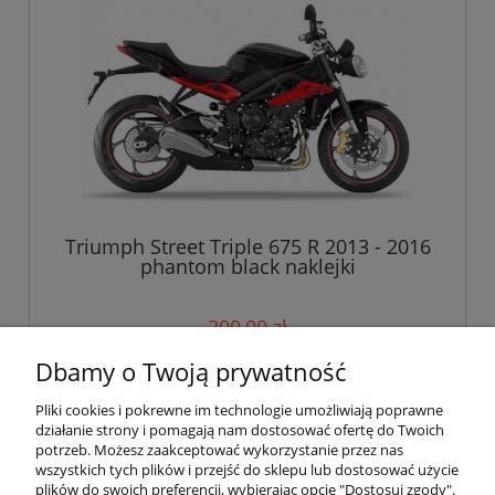
Triumph Street Triple 675 R 2013 - 2016
phantom black naklejki
200,00 zł
Dbamy o Twoją prywatność
do koszyka
Pliki cookies i pokrewne im technologie umożliwiają poprawne
działanie strony i pomagają nam dostosować ofertę do Twoich
potrzeb. Możesz zaakceptować wykorzystanie przez nas
wszystkich tych plików i przejść do sklepu lub dostosować użycie
Pomoc
plików do swoich preferencji, wybierając opcję "Dostosuj zgody".