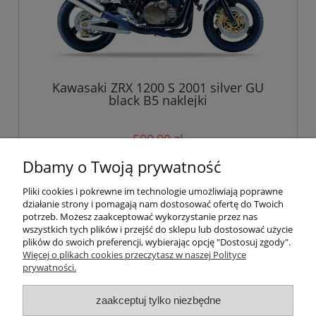
Kawasaki ZRX 1200 S 2001 silver GU
black B5 naklejki
500,00 zł
Dbamy o Twoją prywatność
do koszyka
Pliki cookies i pokrewne im technologie umożliwiają poprawne
działanie strony i pomagają nam dostosować ofertę do Twoich
potrzeb. Możesz zaakceptować wykorzystanie przez nas
wszystkich tych plików i przejść do sklepu lub dostosować użycie
Pomoc
plików do swoich preferencji, wybierając opcję "Dostosuj zgody".
Więcej o plikach cookies przeczytasz w naszej Polityce
prywatności.
Moje konto
zaakceptuj tylko niezbędne
Płatności i dostawa