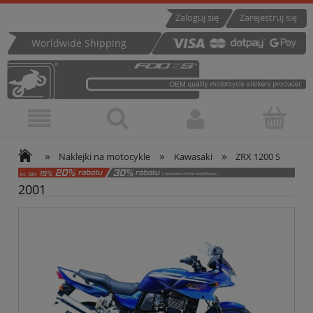
Zaloguj się
Zarejestruj się
Worldwide Shipping
»
»
»
Naklejki na motocykle
Kawasaki
ZRX 1200 S
2001