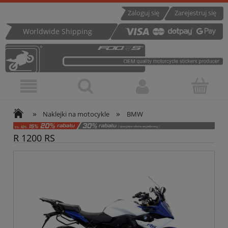
Zaloguj się
Zarejestruj się
Worldwide Shipping
»
»
Naklejki na motocykle
BMW
R 1200 RS