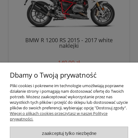
BMW R 1200 RS 2015 - 2017 white
naklejki
140,00 zł
Dbamy o Twoją prywatność
do koszyka
Pliki cookies i pokrewne im technologie umożliwiają poprawne
działanie strony i pomagają nam dostosować ofertę do Twoich
potrzeb. Możesz zaakceptować wykorzystanie przez nas
wszystkich tych plików i przejść do sklepu lub dostosować użycie
Pomoc
plików do swoich preferencji, wybierając opcję "Dostosuj zgody".
Więcej o plikach cookies przeczytasz w naszej Polityce
prywatności.
Moje konto
zaakceptuj tylko niezbędne
Płatności i dostawa