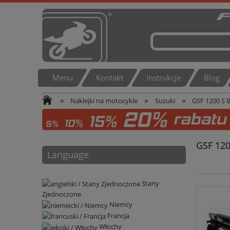
Menu
Kontakt
Instrukcje
Blog
»
»
»
Naklejki na motocykle
Suzuki
GSF 1200 S 
GSF 120
Language
Stany
Zjednoczone
Niemcy
Francja
Włochy