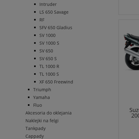
Intruder
LS 650 Savage
RF
SFV 650 Gladius
SV 1000
SV 1000 S
SV 650
SV 650 S
TL 1000 R
TL 1000 S
XF 650 Freewind
Triumph
Yamaha
Fluo
Suz
Akcesoria do oklejania
20
Naklejki na felgi
Tankpady
Cappady