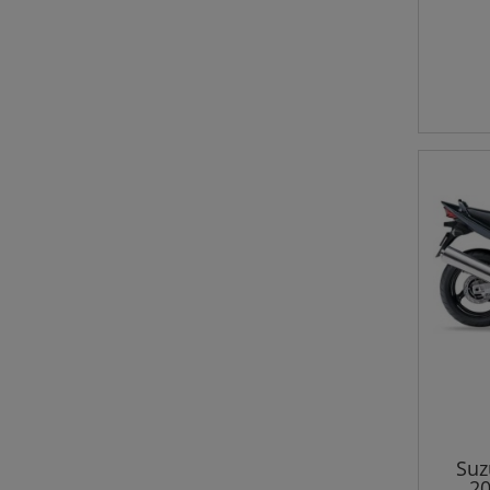
Suz
20