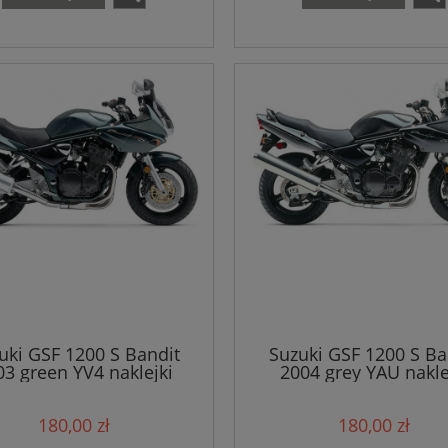
uki GSF 1200 S Bandit
Suzuki GSF 1200 S Ba
03 green YV4 naklejki
2004 grey YAU nakle
180,00 zł
180,00 zł