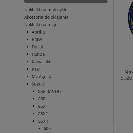
Naklejki na motocykle
Akcesoria do oklejania
Naklejki na felgi
Aprilia
BMW
Ducati
Honda
Kawasaki
KTM
Nak
Mv Agusta
Suzu
Suzuki
GSF BANDIT
GSR
GSX
GSXF
GSXR
600