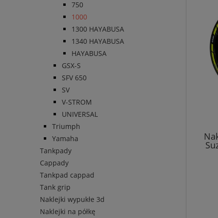
750
1000
1300 HAYABUSA
1340 HAYABUSA
HAYABUSA
GSX-S
SFV 650
SV
V-STROM
UNIVERSAL
Triumph
Nak
Yamaha
Suz
Tankpady
Cappady
Tankpad cappad
Tank grip
Naklejki wypukłe 3d
Naklejki na półkę