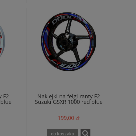
y F2
Naklejki na felgi ranty F2
 blue
Suzuki GSXR 1000 red blue
white
199,00 zł
do koszyka