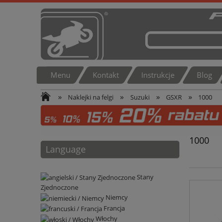
Menu
Kontakt
Instrukcje
Blog
»
»
»
»
Naklejki na felgi
Suzuki
GSXR
1000
1000
Language
Stany
Zjednoczone
Niemcy
Francja
Włochy