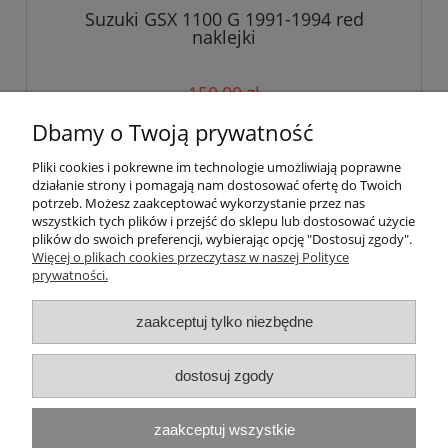
Suzuki GSX 1100 G 1991-1994 red
naklejki
150,00 zł
Dbamy o Twoją prywatność
do koszyka
Pliki cookies i pokrewne im technologie umożliwiają poprawne
działanie strony i pomagają nam dostosować ofertę do Twoich
potrzeb. Możesz zaakceptować wykorzystanie przez nas
wszystkich tych plików i przejść do sklepu lub dostosować użycie
Pomoc
plików do swoich preferencji, wybierając opcję "Dostosuj zgody".
Więcej o plikach cookies przeczytasz w naszej Polityce
prywatności.
Moje konto
zaakceptuj tylko niezbędne
Płatności i dostawa
Informacje
dostosuj zgody
Najczęściej przeglądane:
zaakceptuj wszystkie
Naklejki BMW
|
Naklejki Yamaha
|
Naklejki Ducati
|
Naklejki