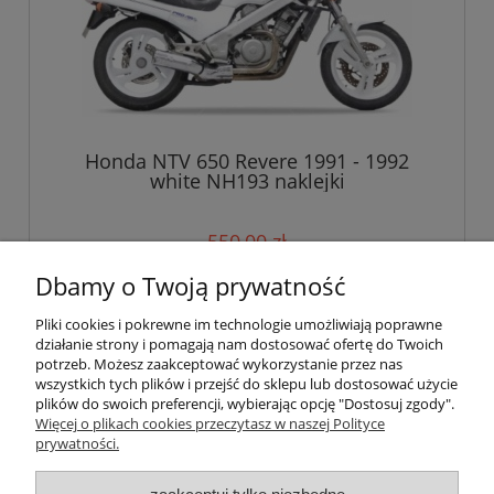
Honda NTV 650 Revere 1991 - 1992
white NH193 naklejki
550,00 zł
Dbamy o Twoją prywatność
do koszyka
Pliki cookies i pokrewne im technologie umożliwiają poprawne
działanie strony i pomagają nam dostosować ofertę do Twoich
potrzeb. Możesz zaakceptować wykorzystanie przez nas
wszystkich tych plików i przejść do sklepu lub dostosować użycie
Pomoc
plików do swoich preferencji, wybierając opcję "Dostosuj zgody".
Więcej o plikach cookies przeczytasz w naszej Polityce
prywatności.
Moje konto