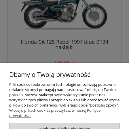
Honda CA 125 Rebel 1997 blue B134
naklejki
180,00 zł
Dbamy o Twoją prywatność
do koszyka
Pliki cookies i pokrewne im technologie umożliwiają poprawne
działanie strony i pomagają nam dostosować ofertę do Twoich
potrzeb. Możesz zaakceptować wykorzystanie przez nas
wszystkich tych plików i przejść do sklepu lub dostosować użycie
Pomoc
plików do swoich preferencji, wybierając opcję "Dostosuj zgody".
Więcej o plikach cookies przeczytasz w naszej Polityce
prywatności.
Moje konto
zaakceptuj tylko niezbędne