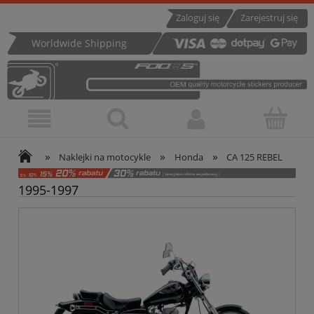
Zaloguj się
Zarejestruj się
Worldwide Shipping
»
»
»
Naklejki na motocykle
Honda
CA 125 REBEL
1995-1997