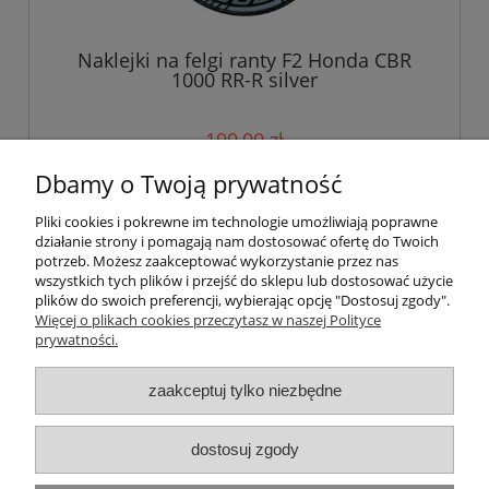
Naklejki na felgi ranty F2 Honda CBR
1000 RR-R silver
199,00 zł
Dbamy o Twoją prywatność
do koszyka
Pliki cookies i pokrewne im technologie umożliwiają poprawne
działanie strony i pomagają nam dostosować ofertę do Twoich
potrzeb. Możesz zaakceptować wykorzystanie przez nas
wszystkich tych plików i przejść do sklepu lub dostosować użycie
Pomoc
plików do swoich preferencji, wybierając opcję "Dostosuj zgody".
Więcej o plikach cookies przeczytasz w naszej Polityce
prywatności.
Moje konto
zaakceptuj tylko niezbędne
Płatności i dostawa
Informacje
dostosuj zgody