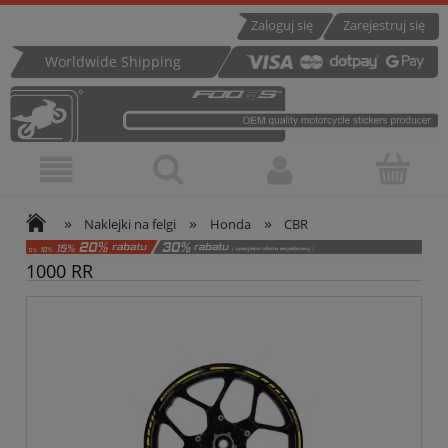
Zaloguj się
Zarejestruj się
Worldwide Shipping
»
»
»
Naklejki na felgi
Honda
CBR
1000 RR