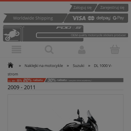
Zaloguj się
Zarejestruj się
Worldwide Shipping
»
»
»
Naklejki na motocykle
Suzuki
DL 1000 V-
strom
2009 - 2011