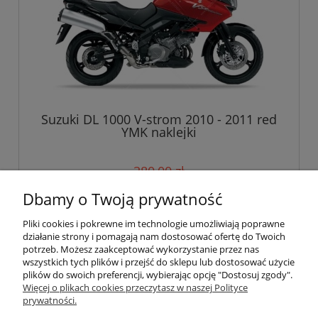
Suzuki DL 1000 V-strom 2010 - 2011 red
YMK naklejki
380,00 zł
Dbamy o Twoją prywatność
do koszyka
Pliki cookies i pokrewne im technologie umożliwiają poprawne
działanie strony i pomagają nam dostosować ofertę do Twoich
potrzeb. Możesz zaakceptować wykorzystanie przez nas
wszystkich tych plików i przejść do sklepu lub dostosować użycie
Pomoc
plików do swoich preferencji, wybierając opcję "Dostosuj zgody".
Więcej o plikach cookies przeczytasz w naszej Polityce
prywatności.
Moje konto