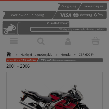
Zaloguj się
Zarejestruj się
Worldwide Shipping
»
»
»
Naklejki na motocykle
Honda
CBR 600 F4
2001 - 2006