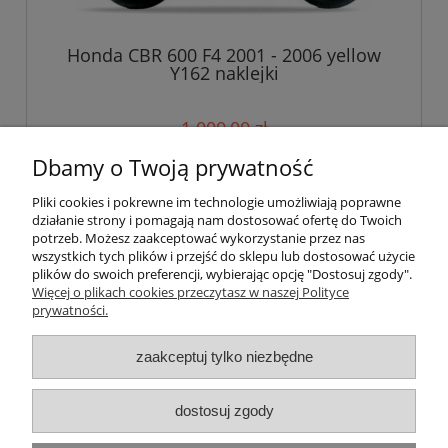
Honda CBR 600 F4 2001 - 2006 yellow
Y162 naklejki
1 000,00 zł
Dbamy o Twoją prywatność
do koszyka
Pliki cookies i pokrewne im technologie umożliwiają poprawne
działanie strony i pomagają nam dostosować ofertę do Twoich
potrzeb. Możesz zaakceptować wykorzystanie przez nas
wszystkich tych plików i przejść do sklepu lub dostosować użycie
Pomoc
plików do swoich preferencji, wybierając opcję "Dostosuj zgody".
Więcej o plikach cookies przeczytasz w naszej Polityce
prywatności.
Moje konto
zaakceptuj tylko niezbędne
Płatności i dostawa
Informacje
dostosuj zgody