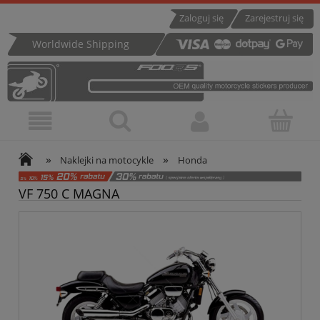
Zaloguj się
Zarejestruj się
Worldwide Shipping
»
»
Naklejki na motocykle
Honda
VF 750 C MAGNA