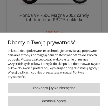
Honda VF 750C Magna 2002 candy
tahitian blue PB215 naklejki
180,00 zł
Dbamy o Twoją prywatność
do koszyka
Pliki cookies i pokrewne im technologie umożliwiają poprawne
działanie strony i pomagają nam dostosować ofertę do Twoich
potrzeb. Możesz zaakceptować wykorzystanie przez nas
wszystkich tych plików i przejść do sklepu lub dostosować użycie
Pomoc
plików do swoich preferencji, wybierając opcję "Dostosuj zgody".
Więcej o plikach cookies przeczytasz w naszej Polityce
prywatności.
Moje konto
zaakceptuj tylko niezbędne
Płatności i dostawa
Informacje
dostosuj zgody