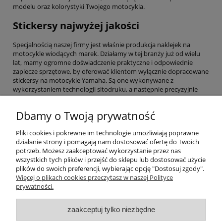
modelu oraz kolorystyki Twojego motocykla.
Stickersy najwyżej jakości
Specjalnością naszej firmy jest właśnie produkcja naklejek na
motocykle wiodących marek. Działamy w tej branży już od wielu
lat, mamy ogromne doświadczenie praktyczne i odpowiednie
zaplecze sprzętowe, by oferować klientom wyłącznie dopracowane
stickersy na motocykle Yamaha. Są one wykonywane z
wykorzystaniem technologii sitodruku, a następnie precyzyjnie
wycinane przy pomocy plotera – pozwala to na idealne
odwzorowanie kształtu i wymiaru każdej naklejki. Wszystkie
Dbamy o Twoją prywatność
stickersy z naszego asortymentu są zabezpieczane specjalnym
laminatem, który ochrania naklejkę przed czynnikami
Pliki cookies i pokrewne im technologie umożliwiają poprawne
atmosferycznymi. Dzięki temu deszcz, korozja, słońce lub benzyna
działanie strony i pomagają nam dostosować ofertę do Twoich
nie będą w stanie zaszkodzić naklejkom na Twoim motocyklu.
potrzeb. Możesz zaakceptować wykorzystanie przez nas
wszystkich tych plików i przejść do sklepu lub dostosować użycie
Pomoc
plików do swoich preferencji, wybierając opcję "Dostosuj zgody".
Więcej o plikach cookies przeczytasz w naszej Polityce
prywatności.
Moje konto
zaakceptuj tylko niezbędne
Płatności i dostawa