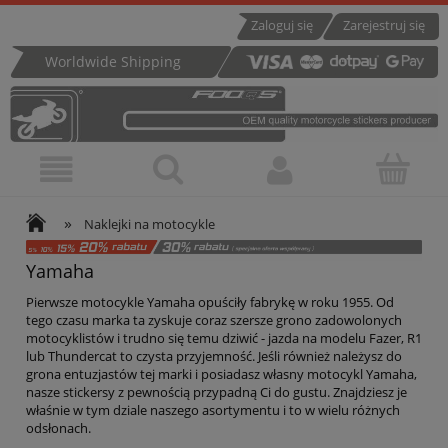
Zaloguj się
Zarejestruj się
Worldwide Shipping
»
Naklejki na motocykle
Yamaha
Pierwsze motocykle Yamaha opuściły fabrykę w roku 1955. Od
tego czasu marka ta zyskuje coraz szersze grono zadowolonych
motocyklistów i trudno się temu dziwić - jazda na modelu Fazer, R1
lub Thundercat to czysta przyjemność. Jeśli również należysz do
grona entuzjastów tej marki i posiadasz własny motocykl Yamaha,
nasze stickersy z pewnością przypadną Ci do gustu. Znajdziesz je
właśnie w tym dziale naszego asortymentu i to w wielu różnych
odsłonach.