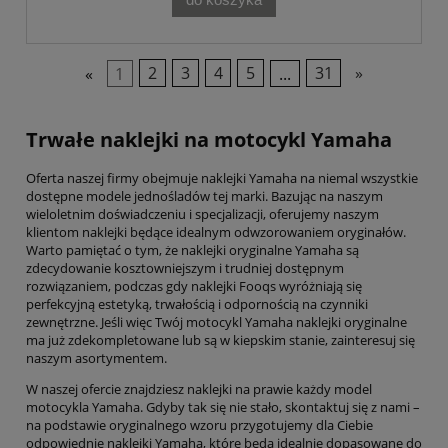
«
1
2
3
4
5
...
31
»
Trwałe naklejki na motocykl Yamaha
Oferta naszej firmy obejmuje naklejki Yamaha na niemal wszystkie
dostępne modele jednośladów tej marki. Bazując na naszym
wieloletnim doświadczeniu i specjalizacji, oferujemy naszym
klientom naklejki będące idealnym odwzorowaniem oryginałów.
Warto pamiętać o tym, że naklejki oryginalne Yamaha są
zdecydowanie kosztowniejszym i trudniej dostępnym
rozwiązaniem, podczas gdy naklejki Fooqs wyróżniają się
perfekcyjną estetyką, trwałością i odpornością na czynniki
zewnętrzne. Jeśli więc Twój motocykl Yamaha naklejki oryginalne
ma już zdekompletowane lub są w kiepskim stanie, zainteresuj się
naszym asortymentem.
W naszej ofercie znajdziesz naklejki na prawie każdy model
motocykla Yamaha. Gdyby tak się nie stało, skontaktuj się z nami –
na podstawie oryginalnego wzoru przygotujemy dla Ciebie
odpowiednie naklejki Yamaha, które będą idealnie dopasowane do