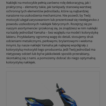
Naklejki na motocykle pełnią zarówno rolę dekoracyjną, jak i
praktyczną – elementy takie, jak tankpady stanowią warstwę
ochronną tych elementów jednośladu, które są najbardziej
narażone na uszkodzenia mechaniczne. Nie pozwól, by Twój
motocykl ulegał zarysowaniom lub prezentował się nieelegancko z
powodu uszkodzonych naklejek fabrycznych. Rozejrzyj się po
naszym asortymencie i przekonaj się, że znajdziesz w nim naklejki
na każdy jednoślad Yamaha – bez względu na model i kolorystykę
lakieru. Przykładamy ogromną wagę do detali, stosujemy druk
odcieniami metalicznymi, perłowymi, brylantowymi i wieloma
innymi, by nasze naklejki Yamaha jak najlepiej współgrały z
kolorystyką motocykli tego producenta. Jeśli Twój jednoślad ma
nietypowy odcień lub był w jakikolwiek sposób przerabiany,
skontaktuj się z nami, a pomożemy dobrać do niego optymalną
kolorystykę naklejek.