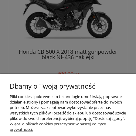
Honda CB 500 X 2018 matt gunpowder
black NH436 naklejki
400,00 zł
Dbamy o Twoją prywatność
do koszyka
Pliki cookies i pokrewne im technologie umożliwiają poprawne
działanie strony i pomagają nam dostosować ofertę do Twoich
potrzeb. Możesz zaakceptować wykorzystanie przez nas
wszystkich tych plików i przejść do sklepu lub dostosować użycie
Pomoc
plików do swoich preferencji, wybierając opcję "Dostosuj zgody".
Więcej o plikach cookies przeczytasz w naszej Polityce
prywatności.
Moje konto