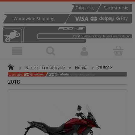
Zaloguj się
Zarejestruj się
Worldwide Shipping
»
»
»
Naklejki na motocykle
Honda
CB 500 X
2018