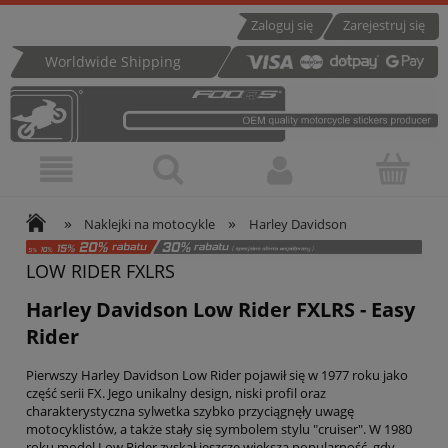
Zaloguj się
Zarejestruj się
Worldwide Shipping
»
»
Naklejki na motocykle
Harley Davidson
LOW RIDER FXLRS
Harley Davidson Low Rider FXLRS - Easy
Rider
Pierwszy Harley Davidson Low Rider pojawił się w 1977 roku jako
część serii FX. Jego unikalny design, niski profil oraz
charakterystyczna sylwetka szybko przyciągnęły uwagę
motocyklistów, a także stały się symbolem stylu "cruiser". W 1980
roku model Low Rider zyskał jeszcze większą popularność, gdy