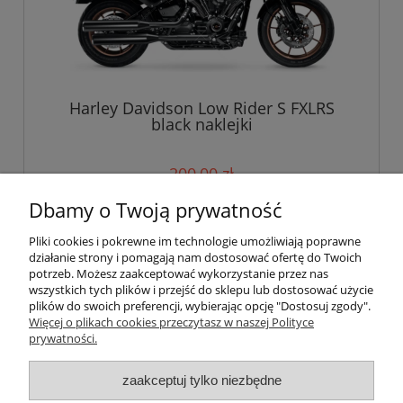
Harley Davidson Low Rider S FXLRS
black naklejki
200,00 zł
Dbamy o Twoją prywatność
do koszyka
Pliki cookies i pokrewne im technologie umożliwiają poprawne
działanie strony i pomagają nam dostosować ofertę do Twoich
potrzeb. Możesz zaakceptować wykorzystanie przez nas
wszystkich tych plików i przejść do sklepu lub dostosować użycie
Pomoc
plików do swoich preferencji, wybierając opcję "Dostosuj zgody".
Więcej o plikach cookies przeczytasz w naszej Polityce
prywatności.
Moje konto
zaakceptuj tylko niezbędne
Płatności i dostawa