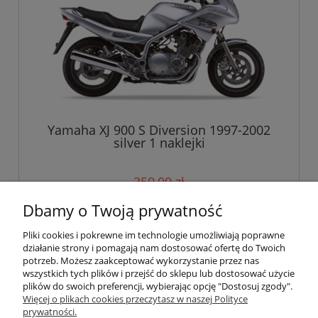
Yamaha XJ 900 S Diversion 1997-2002
silver 1 naklejki
350,00 zł
Dbamy o Twoją prywatność
do koszyka
Pliki cookies i pokrewne im technologie umożliwiają poprawne
działanie strony i pomagają nam dostosować ofertę do Twoich
potrzeb. Możesz zaakceptować wykorzystanie przez nas
wszystkich tych plików i przejść do sklepu lub dostosować użycie
Pomoc
plików do swoich preferencji, wybierając opcję "Dostosuj zgody".
Więcej o plikach cookies przeczytasz w naszej Polityce
prywatności.
Moje konto