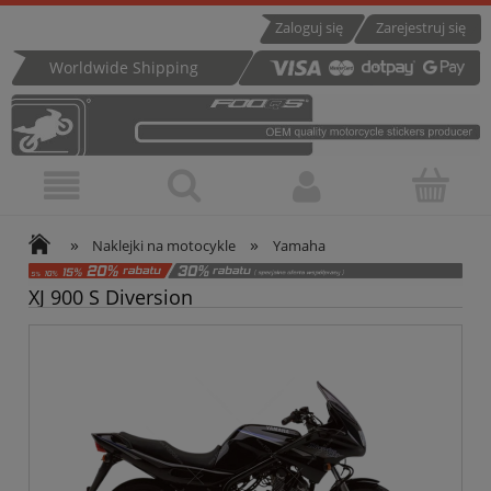
Zaloguj się
Zarejestruj się
Worldwide Shipping
»
»
Naklejki na motocykle
Yamaha
XJ 900 S Diversion