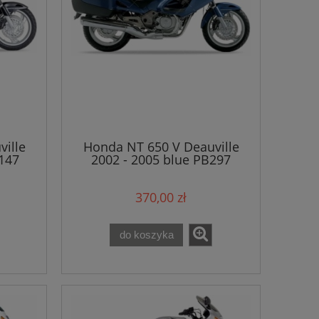
ille
Honda NT 650 V Deauville
P147
2002 - 2005 blue PB297
naklejki
370,00 zł
do koszyka