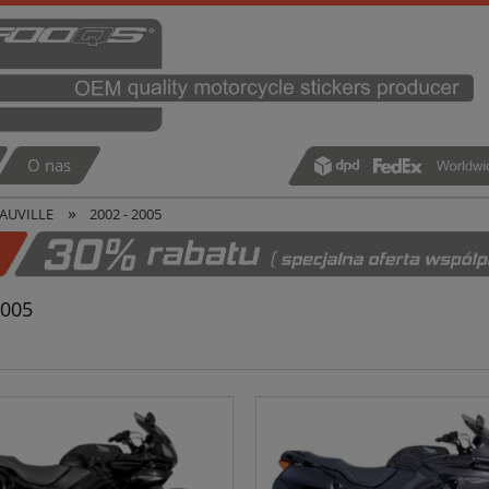
O nas
»
EAUVILLE
2002 - 2005
2005