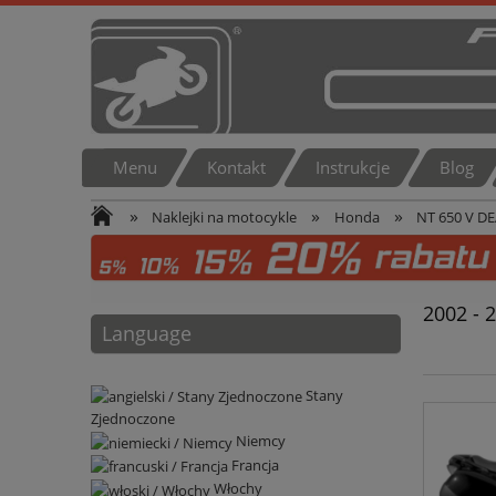
Menu
Kontakt
Instrukcje
Blog
»
»
»
Naklejki na motocykle
Honda
NT 650 V D
2002 - 
Language
Stany
Zjednoczone
Niemcy
Francja
Włochy