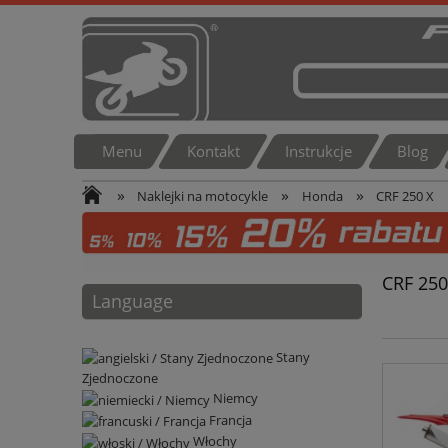
Menu
Kontakt
Instrukcje
Blog
»
»
»
Naklejki na motocykle
Honda
CRF 250 X
CRF 250
Language
Stany
Zjednoczone
Niemcy
Francja
Włochy