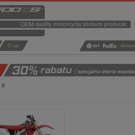
O nas
 X