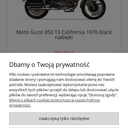
Moto Guzzi 850 T3 California 1976 black
naklejki
250,00 zł
Dbamy o Twoją prywatność
do koszyka
Pliki cookies i pokrewne im technologie umożliwiają poprawne
działanie strony i pomagają nam dostosować ofertę do Twoich
potrzeb. Możesz zaakceptować wykorzystanie przez nas
wszystkich tych plików i przejść do sklepu lub dostosować użycie
Pomoc
plików do swoich preferencji, wybierając opcję "Dostosuj zgody".
Więcej o plikach cookies przeczytasz w naszej Polityce
prywatności.
Moje konto
zaakceptuj tylko niezbędne
Płatności i dostawa