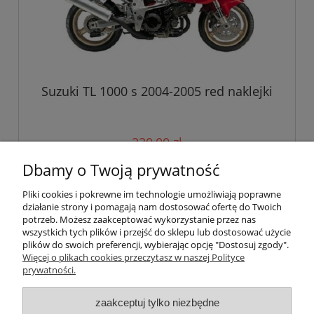
Suzuki TL 1000 s 2004-2005 red naklejki
330,00 zł
Dbamy o Twoją prywatność
do koszyka
Pliki cookies i pokrewne im technologie umożliwiają poprawne
działanie strony i pomagają nam dostosować ofertę do Twoich
potrzeb. Możesz zaakceptować wykorzystanie przez nas
wszystkich tych plików i przejść do sklepu lub dostosować użycie
Pomoc
plików do swoich preferencji, wybierając opcję "Dostosuj zgody".
Więcej o plikach cookies przeczytasz w naszej Polityce
prywatności.
Moje konto
zaakceptuj tylko niezbędne
Płatności i dostawa