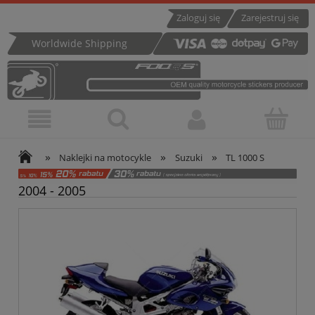
Zaloguj się
Zarejestruj się
Worldwide Shipping
»
»
»
Naklejki na motocykle
Suzuki
TL 1000 S
2004 - 2005