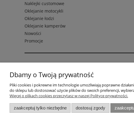
Naklejki customowe
Oklejanie motocykli
Oklejanie łodzi
Oklejanie kamperów
Nowości
Promocje
Pomoc
Moje kont
Dbamy o Twoją prywatność
Formularz reklamacji
Twoje zamó
Pliki cookies i pokrewne im technologie umożliwiają poprawne działa
FAQ - najczęstsze pytania
Ustawienia 
do sklepu lub dostosować użycie plików do swoich preferencji, wybiera
RODO
Przechowal
Więcej o plikach cookies przeczytasz w naszej Polityce prywatności.
Zwrot
zaakceptuj tylko niezbędne
dostosuj zgody
zaakceptu
Najczęściej przeglądane:
Naklejki BMW
|
Naklejki Yamaha
|
Naklejki Ducati
|
Naklejki 
Fooqs © 2020