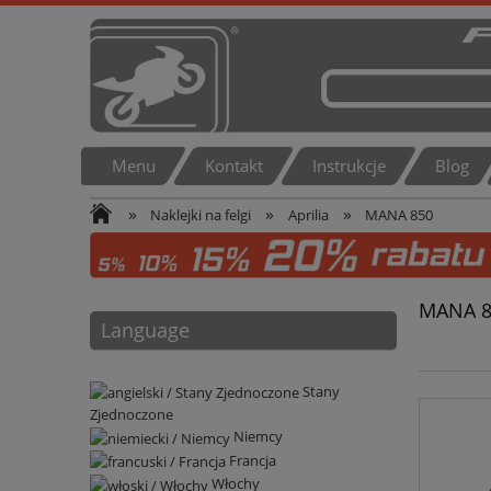
Menu
Kontakt
Instrukcje
Blog
»
»
»
Naklejki na felgi
Aprilia
MANA 850
MANA 8
Language
Stany
Zjednoczone
Niemcy
Francja
Włochy