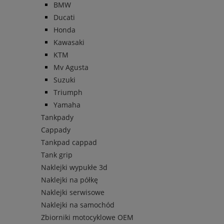
BMW
Ducati
Honda
Kawasaki
KTM
Mv Agusta
Suzuki
Triumph
Yamaha
Tankpady
Cappady
Tankpad cappad
Tank grip
Naklejki wypukłe 3d
Naklejki na półkę
Naklejki serwisowe
Naklejki na samochód
Zbiorniki motocyklowe OEM