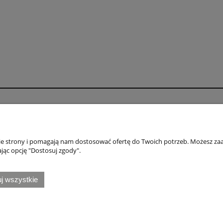
o
Płatności i dostawa
wienia
Formy płatności
nie strony i pomagają nam dostosować ofertę do Twoich potrzeb. Możesz zaa
konta
Numery kont bankowych
jąc opcję "Dostosuj zgody".
nia
Czas i koszty dostawy
j wszystkie
Honda
|
Naklejki Kawasaki
|
Naklejki Suzuki
|
Naklejki Triumph