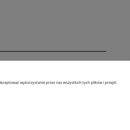
Informacje
Oklejanie - regulamin
kceptować wykorzystanie przez nas wszystkich tych plików i przejść
Indywidualny projekt
Regulamin
Rabaty
Polityka prywatności