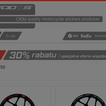
O nas
50