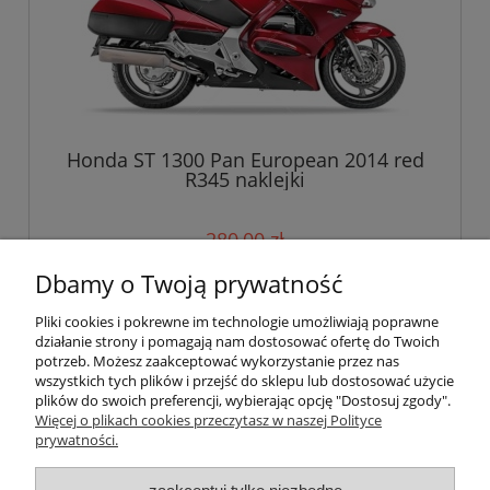
Honda ST 1300 Pan European 2014 red
R345 naklejki
280,00 zł
Dbamy o Twoją prywatność
do koszyka
Pliki cookies i pokrewne im technologie umożliwiają poprawne
działanie strony i pomagają nam dostosować ofertę do Twoich
potrzeb. Możesz zaakceptować wykorzystanie przez nas
wszystkich tych plików i przejść do sklepu lub dostosować użycie
Pomoc
plików do swoich preferencji, wybierając opcję "Dostosuj zgody".
Więcej o plikach cookies przeczytasz w naszej Polityce
prywatności.
Moje konto