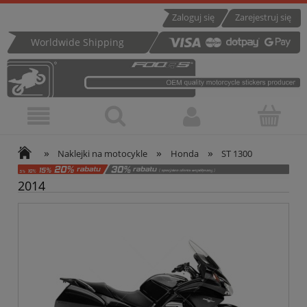
Zaloguj się
Zarejestruj się
Worldwide Shipping
»
»
»
Naklejki na motocykle
Honda
ST 1300
2014