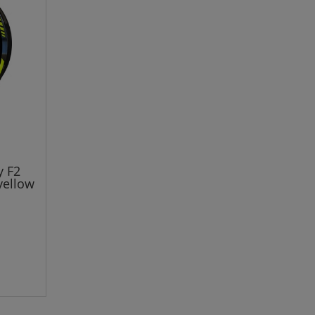
y F2
yellow