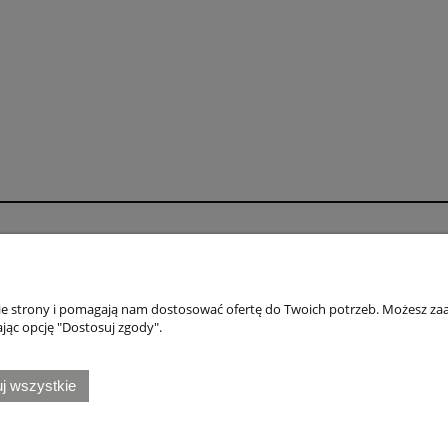
o
Płatności i dostawa
wienia
Formy płatności
nie strony i pomagają nam dostosować ofertę do Twoich potrzeb. Możesz zaa
konta
Numery kont bankowych
jąc opcję "Dostosuj zgody".
nia
Czas i koszty dostawy
j wszystkie
Honda
|
Naklejki Kawasaki
|
Naklejki Suzuki
|
Naklejki Triumph