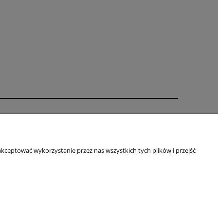
Informacje
Oklejanie - regulamin
kceptować wykorzystanie przez nas wszystkich tych plików i przejść
Indywidualny projekt
Regulamin
Rabaty
Polityka prywatności