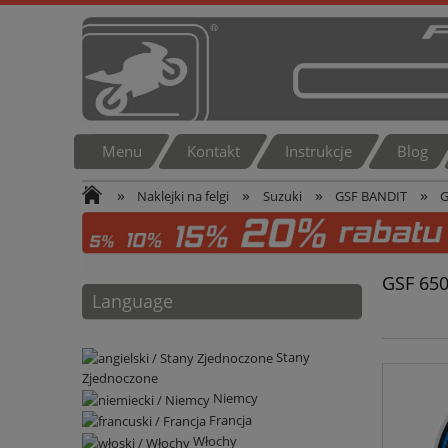
Menu
Kontakt
Instrukcje
Blog
»
»
»
»
Naklejki na felgi
Suzuki
GSF BANDIT
G
GSF 65
Language
Stany
Zjednoczone
Niemcy
Francja
Włochy