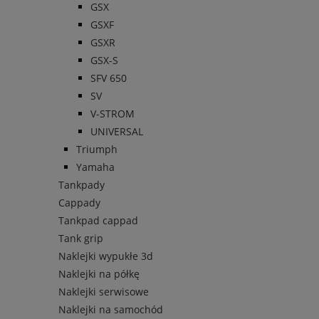
GSX
GSXF
GSXR
GSX-S
SFV 650
SV
V-STROM
UNIVERSAL
Triumph
Yamaha
Tankpady
Cappady
Tankpad cappad
Tank grip
Naklejki wypukłe 3d
Naklejki na półkę
Naklejki serwisowe
Naklejki na samochód