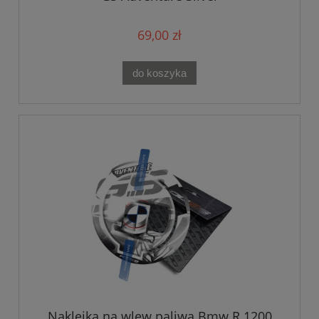
69,00 zł
do koszyka
Naklejka na wlew paliwa Bmw R 1200