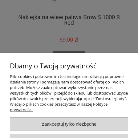
Naklejka na wlew paliwa Bmw S 1000 R
Red
69,00 zł
do koszyka
Dbamy o Twoją prywatność
Pliki cookies i pokrewne im technologie umożliwiają poprawne
«
1
2
3
4
5
...
18
»
działanie strony i pomagają nam dostosować ofertę do Twoich
potrzeb. Możesz zaakceptować wykorzystanie przez nas
wszystkich tych plików i przejść do sklepu lub dostosować użycie
Pomoc
plików do swoich preferencji, wybierając opcję "Dostosuj zgody".
Więcej o plikach cookies przeczytasz w naszej Polityce
prywatności.
Moje konto
zaakceptuj tylko niezbędne
Płatności i dostawa