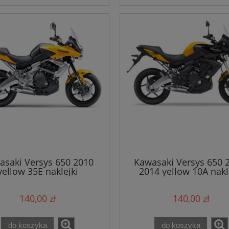
asaki Versys 650 2010
Kawasaki Versys 650 
yellow 35E naklejki
2014 yellow 10A nakl
140,00 zł
140,00 zł
do koszyka
do koszyka