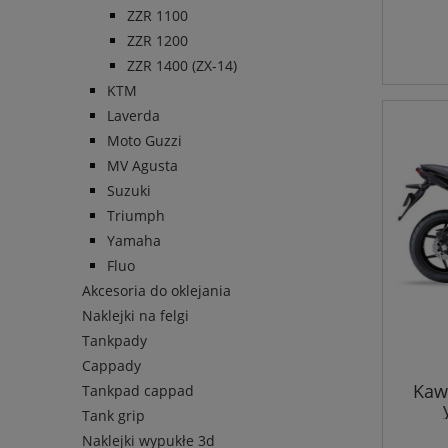
ZZR 1100
ZZR 1200
ZZR 1400 (ZX-14)
KTM
Laverda
Moto Guzzi
MV Agusta
Suzuki
Triumph
Yamaha
Fluo
Akcesoria do oklejania
Naklejki na felgi
Tankpady
Cappady
Kaw
Tankpad cappad
Tank grip
Naklejki wypukłe 3d