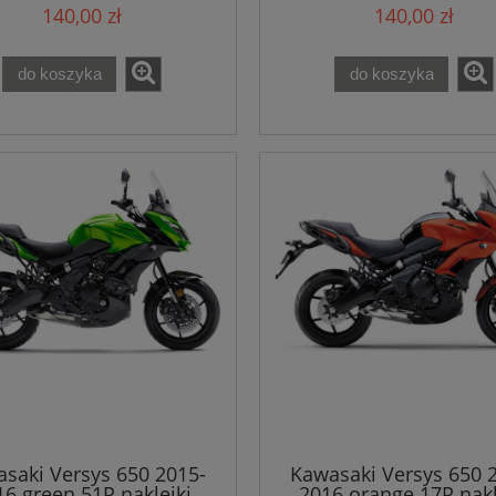
140,00 zł
140,00 zł
do koszyka
do koszyka
saki Versys 650 2015-
Kawasaki Versys 650 
16 green 51P naklejki
2016 orange 17P nakl