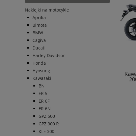
Naklejki na motocykle
Aprilia
Bimota
BMW
Cagiva
Ducati
Harley Davidson
Honda
Hyosung
Kawa
Kawasaki
20
BN
ER 5
ER 6F
ER 6N
GPZ 500
GPZ 900 R
KLE 300