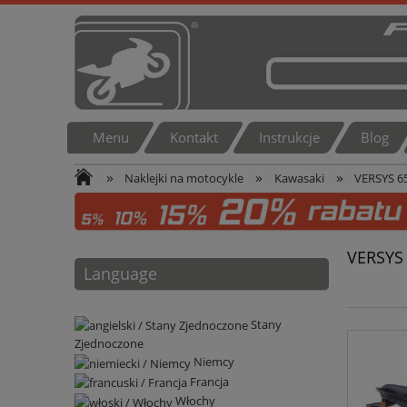
Menu
Kontakt
Instrukcje
Blog
»
»
»
Naklejki na motocykle
Kawasaki
VERSYS 6
VERSYS
Language
Stany
Zjednoczone
Niemcy
Francja
Włochy