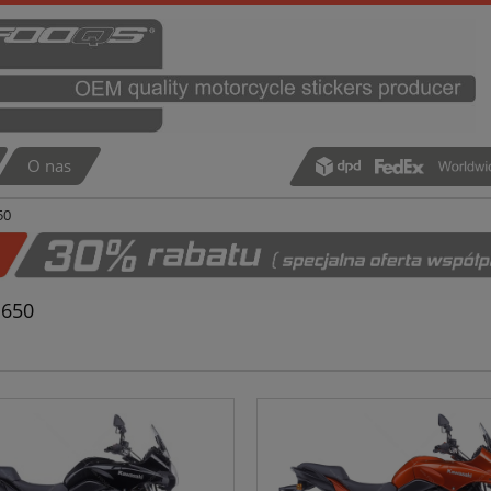
O nas
50
 650