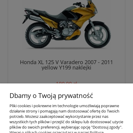
Honda XL 125 V Varadero 2007 - 2011
yellow Y199 naklejki
180,00 zł
Dbamy o Twoją prywatność
do koszyka
Pliki cookies i pokrewne im technologie umożliwiają poprawne
działanie strony i pomagają nam dostosować ofertę do Twoich
potrzeb. Możesz zaakceptować wykorzystanie przez nas
wszystkich tych plików i przejść do sklepu lub dostosować użycie
Pomoc
plików do swoich preferencji, wybierając opcję "Dostosuj zgody".
Więcej o plikach cookies przeczytasz w naszej Polityce