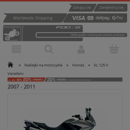
Zaloguj się
Zarejestruj się
Worldwide Shipping
»
»
»
Naklejki na motocykle
Honda
XL 125 V
Varadero
2007 - 2011