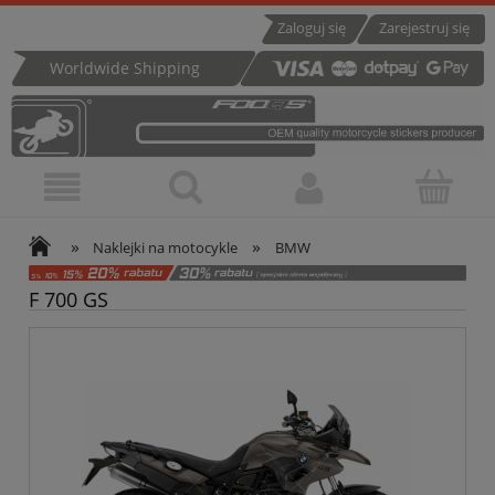
Zaloguj się
Zarejestruj się
Worldwide Shipping
»
»
Naklejki na motocykle
BMW
F 700 GS