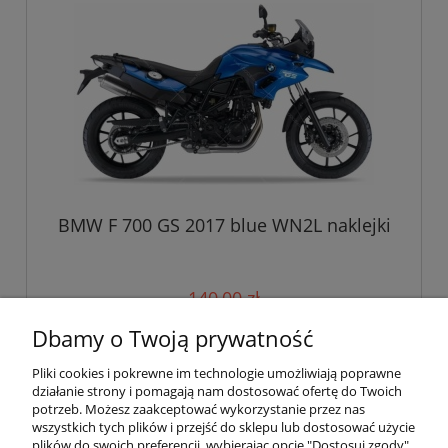
BMW F 700 GS 2017 blue WN2L naklejki
140,00 zł
Dbamy o Twoją prywatność
do koszyka
Pliki cookies i pokrewne im technologie umożliwiają poprawne
działanie strony i pomagają nam dostosować ofertę do Twoich
potrzeb. Możesz zaakceptować wykorzystanie przez nas
wszystkich tych plików i przejść do sklepu lub dostosować użycie
Pomoc
plików do swoich preferencji, wybierając opcję "Dostosuj zgody".