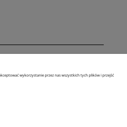
Informacje
Oklejanie - regulamin
kceptować wykorzystanie przez nas wszystkich tych plików i przejść
Indywidualny projekt
Regulamin
Rabaty
Polityka prywatności