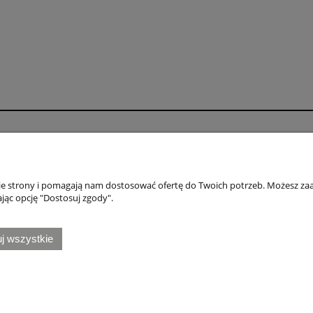
o
Płatności i dostawa
wienia
Formy płatności
nie strony i pomagają nam dostosować ofertę do Twoich potrzeb. Możesz zaa
konta
Numery kont bankowych
jąc opcję "Dostosuj zgody".
nia
Czas i koszty dostawy
j wszystkie
Honda
|
Naklejki Kawasaki
|
Naklejki Suzuki
|
Naklejki Triumph
Sklep internetowy Shoper.pl