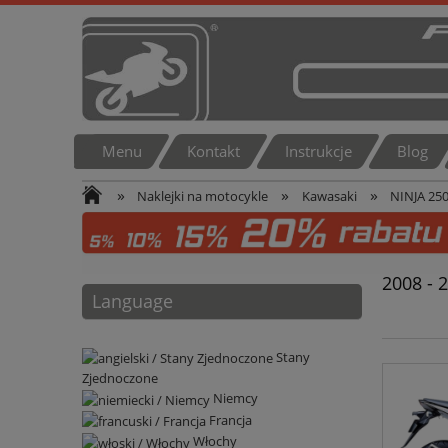
Menu
Kontakt
Instrukcje
Blog
»
»
»
Naklejki na motocykle
Kawasaki
NINJA 250
2008 - 
Language
Stany
Zjednoczone
Niemcy
Francja
Włochy