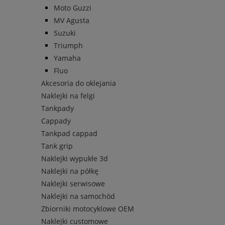
Moto Guzzi
MV Agusta
Suzuki
Triumph
Yamaha
Fluo
Akcesoria do oklejania
Naklejki na felgi
Tankpady
Cappady
Tankpad cappad
Tank grip
Naklejki wypukłe 3d
Naklejki na półkę
Naklejki serwisowe
Naklejki na samochód
Zbiorniki motocyklowe OEM
Naklejki customowe