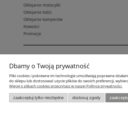
Oklejanie motocykli
Oklejanie łodzi
Oklejanie kamperów
Nowości
Promocje
Pomoc
Moje kont
Dbamy o Twoją prywatność
Formularz reklamacji
Twoje zamó
Pliki cookies i pokrewne im technologie umożliwiają poprawne działa
FAQ - najczęstsze pytania
Ustawienia 
do sklepu lub dostosować użycie plików do swoich preferencji, wybiera
RODO
Przechowal
Więcej o plikach cookies przeczytasz w naszej Polityce prywatności.
Zwrot
zaakceptuj tylko niezbędne
dostosuj zgody
zaakceptu
Najczęściej przeglądane:
Naklejki BMW
|
Naklejki Yamaha
|
Naklejki Ducati
|
Naklejki 
Fooqs © 2020