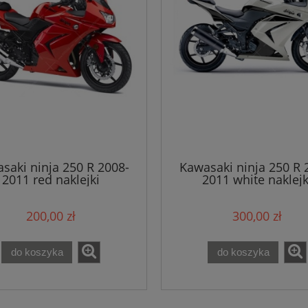
saki ninja 250 R 2008-
Kawasaki ninja 250 R 
2011 red naklejki
2011 white naklejk
200,00 zł
300,00 zł
do koszyka
do koszyka