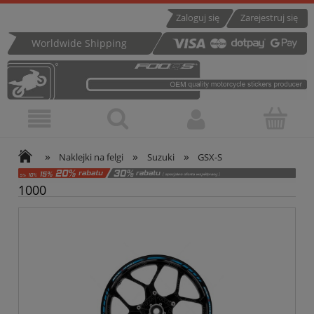
Zaloguj się
Zarejestruj się
Worldwide Shipping
»
»
»
Naklejki na felgi
Suzuki
GSX-S
1000