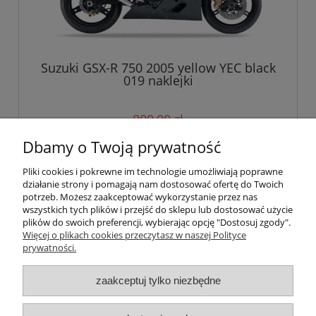
Suzuki GSX-R 750 2005 yellow YEC black
019 naklejki
800,00 zł
Dbamy o Twoją prywatność
do koszyka
Pliki cookies i pokrewne im technologie umożliwiają poprawne
działanie strony i pomagają nam dostosować ofertę do Twoich
potrzeb. Możesz zaakceptować wykorzystanie przez nas
wszystkich tych plików i przejść do sklepu lub dostosować użycie
Pomoc
plików do swoich preferencji, wybierając opcję "Dostosuj zgody".
Więcej o plikach cookies przeczytasz w naszej Polityce
prywatności.
Moje konto
zaakceptuj tylko niezbędne
Płatności i dostawa