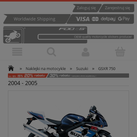
Zaloguj się
Zarejestruj się
Worldwide Shipping
»
»
»
Naklejki na motocykle
Suzuki
GSXR 750
2004 - 2005