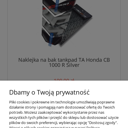
Naklejka na bak tankpad TA Honda CB
1000 R Silver
109,00 zł
Dbamy o Twoją prywatność
do koszyka
Pliki cookies i pokrewne im technologie umożliwiają poprawne
działanie strony i pomagają nam dostosować ofertę do Twoich
potrzeb. Możesz zaakceptować wykorzystanie przez nas
wszystkich tych plików i przejść do sklepu lub dostosować użycie
Pomoc
plików do swoich preferencji, wybierając opcję "Dostosuj zgody".
Więcej o plikach cookies przeczytasz w naszej Polityce