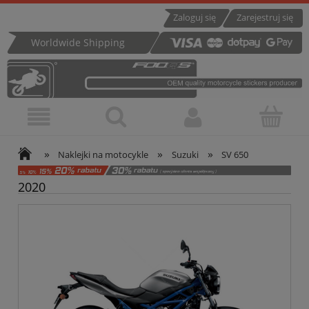
Zaloguj się
Zarejestruj się
Worldwide Shipping
»
»
»
Naklejki na motocykle
Suzuki
SV 650
2020