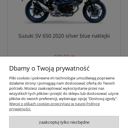
Suzuki SV 650 2020 silver blue naklejki
100,00 zł
Dbamy o Twoją prywatność
do koszyka
Pliki cookies i pokrewne im technologie umożliwiają poprawne
działanie strony i pomagają nam dostosować ofertę do Twoich
potrzeb. Możesz zaakceptować wykorzystanie przez nas
wszystkich tych plików i przejść do sklepu lub dostosować użycie
Pomoc
plików do swoich preferencji, wybierając opcję "Dostosuj zgody".
Więcej o plikach cookies przeczytasz w naszej Polityce
prywatności.
Moje konto
zaakceptuj tylko niezbędne
Płatności i dostawa