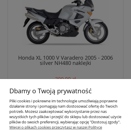
Honda XL 1000 V Varadero 2005 - 2006
silver NH480 naklejki
300,00 zł
Dbamy o Twoją prywatność
do koszyka
Pliki cookies i pokrewne im technologie umożliwiają poprawne
działanie strony i pomagają nam dostosować ofertę do Twoich
potrzeb. Możesz zaakceptować wykorzystanie przez nas
wszystkich tych plików i przejść do sklepu lub dostosować użycie
Pomoc
plików do swoich preferencji, wybierając opcję "Dostosuj zgody".
Więcej o plikach cookies przeczytasz w naszej Polityce