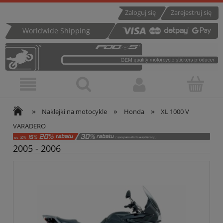
Zaloguj się
Zarejestruj się
Worldwide Shipping
»
»
»
Naklejki na motocykle
Honda
XL 1000 V
VARADERO
2005 - 2006