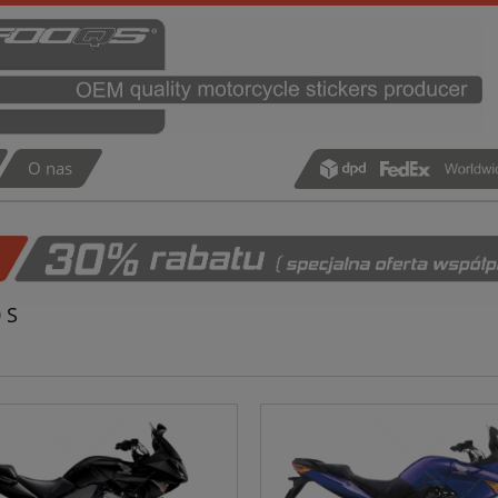
O nas
 S