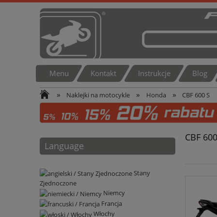
Menu
Kontakt
Instrukcje
Blog
»
»
»
Naklejki na motocykle
Honda
CBF 600 S
CBF 600
Language
Stany
Zjednoczone
Niemcy
Francja
Włochy