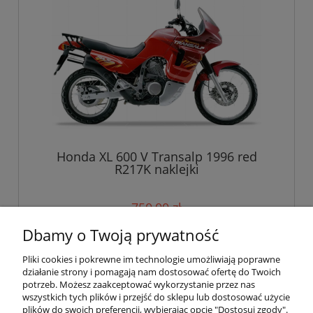
Honda XL 600 V Transalp 1996 red
R217K naklejki
750,00 zł
Dbamy o Twoją prywatność
do koszyka
Pliki cookies i pokrewne im technologie umożliwiają poprawne
działanie strony i pomagają nam dostosować ofertę do Twoich
potrzeb. Możesz zaakceptować wykorzystanie przez nas
wszystkich tych plików i przejść do sklepu lub dostosować użycie
Pomoc
plików do swoich preferencji, wybierając opcję "Dostosuj zgody".