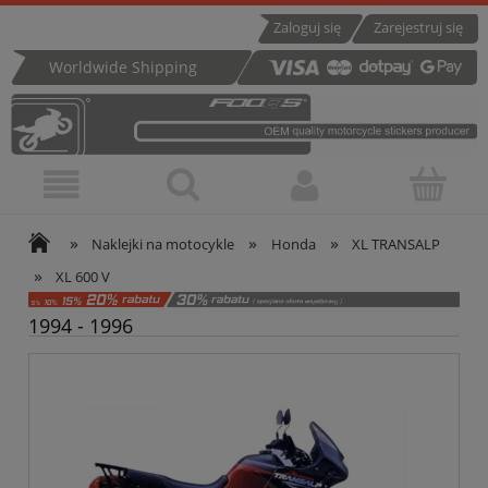
Zaloguj się
Zarejestruj się
Worldwide Shipping
»
»
»
Naklejki na motocykle
Honda
XL TRANSALP
»
XL 600 V
1994 - 1996