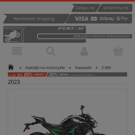
Zaloguj się
Zarejestruj się
Worldwide Shipping
»
»
»
Naklejki na motocykle
Kawasaki
Z 900
2023