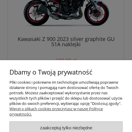
Kawasaki Z 900 2023 silver graphite GU
51A naklejki
600,00 zł
Dbamy o Twoją prywatność
do koszyka
Pliki cookies i pokrewne im technologie umożliwiają poprawne
działanie strony i pomagają nam dostosować ofertę do Twoich
potrzeb. Możesz zaakceptować wykorzystanie przez nas
wszystkich tych plików i przejść do sklepu lub dostosować użycie
Pomoc
plików do swoich preferencji, wybierając opcję "Dostosuj zgody".
Więcej o plikach cookies przeczytasz w naszej Polityce
prywatności.
Moje konto
zaakceptuj tylko niezbędne
Płatności i dostawa