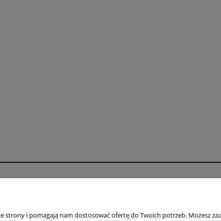
o
Płatności i dostawa
wienia
Formy płatności
nie strony i pomagają nam dostosować ofertę do Twoich potrzeb. Możesz zaa
konta
Numery kont bankowych