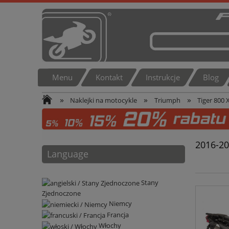
Menu
Kontakt
Instrukcje
Blog
»
»
»
Naklejki na motocykle
Triumph
Tiger 800 
2016-2
Language
Stany
Zjednoczone
Niemcy
Francja
Włochy