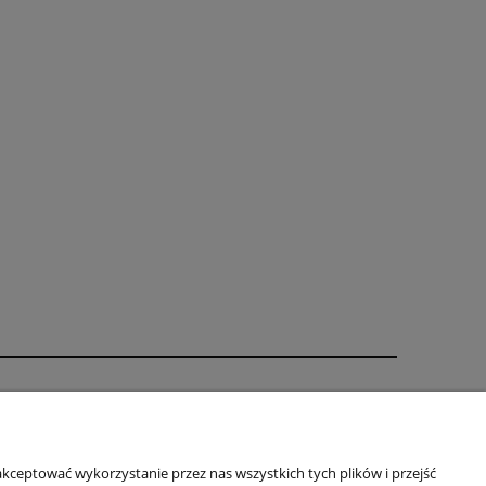
Informacje
Oklejanie - regulamin
kceptować wykorzystanie przez nas wszystkich tych plików i przejść
Indywidualny projekt