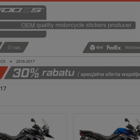
O nas
»
XCX
2016-2017
017