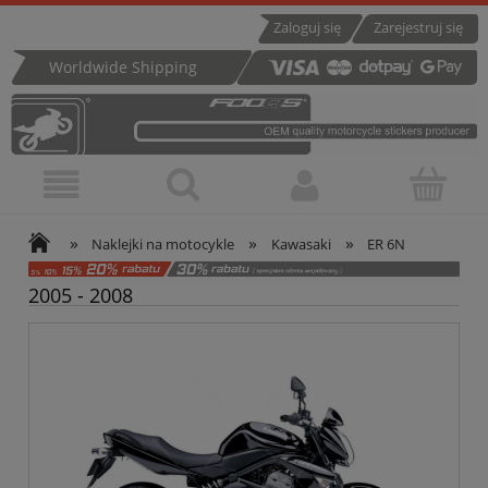
Zaloguj się
Zarejestruj się
Worldwide Shipping
»
»
»
Naklejki na motocykle
Kawasaki
ER 6N
2005 - 2008