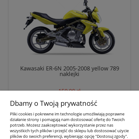
Kawasaki ER-6N 2005-2008 yellow 789
naklejki
150,00 zł
Dbamy o Twoją prywatność
do koszyka
Pliki cookies i pokrewne im technologie umożliwiają poprawne
działanie strony i pomagają nam dostosować ofertę do Twoich
potrzeb. Możesz zaakceptować wykorzystanie przez nas
wszystkich tych plików i przejść do sklepu lub dostosować użycie
Pomoc
plików do swoich preferencji, wybierając opcję "Dostosuj zgody".