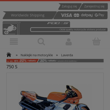
Zaloguj się
Zarejestruj się
Worldwide Shipping
»
»
Naklejki na motocykle
Laverda
750 S