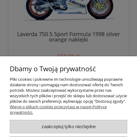
Laverda 750 S Sport Formula 1998 silver
orange naklejki
550,00 zł
Dbamy o Twoją prywatność
do koszyka
Pliki cookies i pokrewne im technologie umożliwiają poprawne
działanie strony i pomagają nam dostosować ofertę do Twoich
potrzeb. Możesz zaakceptować wykorzystanie przez nas
wszystkich tych plików i przejść do sklepu lub dostosować użycie
Pomoc
plików do swoich preferencji, wybierając opcję "Dostosuj zgody".
Więcej o plikach cookies przeczytasz w naszej Polityce
prywatności.
Moje konto
zaakceptuj tylko niezbędne
Płatności i dostawa