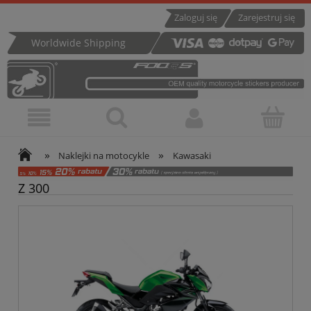
Zaloguj się
Zarejestruj się
Worldwide Shipping
»
»
Naklejki na motocykle
Kawasaki
Z 300