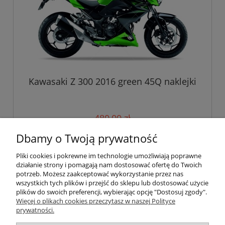
Kawasaki Z 300 2016 green 45Q naklejki
480,00 zł
Dbamy o Twoją prywatność
do koszyka
Pliki cookies i pokrewne im technologie umożliwiają poprawne
działanie strony i pomagają nam dostosować ofertę do Twoich
potrzeb. Możesz zaakceptować wykorzystanie przez nas
wszystkich tych plików i przejść do sklepu lub dostosować użycie
Pomoc
plików do swoich preferencji, wybierając opcję "Dostosuj zgody".
Więcej o plikach cookies przeczytasz w naszej Polityce
prywatności.
Moje konto