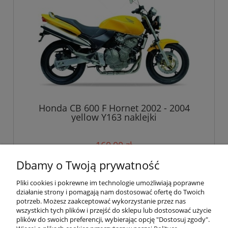
Honda CB 600 F Hornet 2002 - 2004
yellow Y163 naklejki
160,00 zł
Dbamy o Twoją prywatność
do koszyka
Pliki cookies i pokrewne im technologie umożliwiają poprawne
działanie strony i pomagają nam dostosować ofertę do Twoich
potrzeb. Możesz zaakceptować wykorzystanie przez nas
wszystkich tych plików i przejść do sklepu lub dostosować użycie
Pomoc
plików do swoich preferencji, wybierając opcję "Dostosuj zgody".