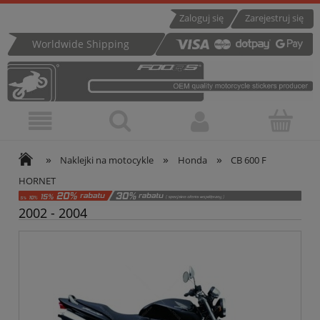
Zaloguj się
Zarejestruj się
Worldwide Shipping
»
»
»
Naklejki na motocykle
Honda
CB 600 F
HORNET
2002 - 2004