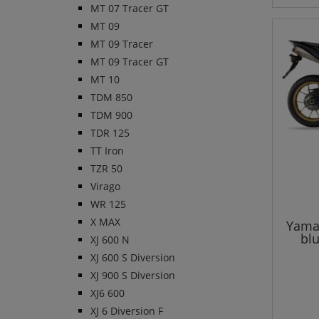
MT 07 Tracer GT
MT 09
MT 09 Tracer
MT 09 Tracer GT
MT 10
TDM 850
TDM 900
TDR 125
TT Iron
TZR 50
Virago
WR 125
X MAX
Yamah
bl
XJ 600 N
XJ 600 S Diversion
XJ 900 S Diversion
XJ6 600
XJ 6 Diversion F