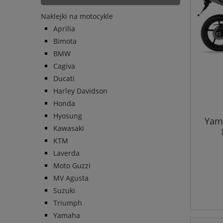
Naklejki na motocykle
Aprilia
Bimota
BMW
Cagiva
Ducati
Harley Davidson
Honda
Hyosung
Yama
Kawasaki
KTM
Laverda
Moto Guzzi
MV Agusta
Suzuki
Triumph
Yamaha