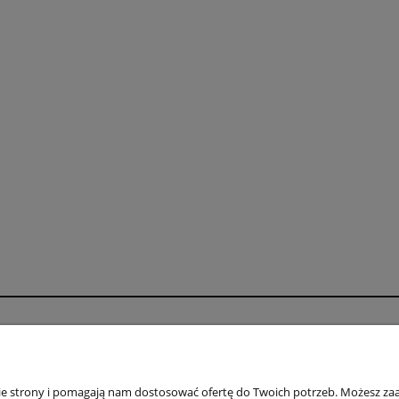
o
Płatności i dostawa
wienia
Formy płatności
nie strony i pomagają nam dostosować ofertę do Twoich potrzeb. Możesz zaa
konta
Numery kont bankowych