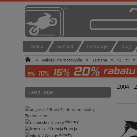
Menu
Kontakt
Instrukcje
Blog
»
»
»
»
Naklejki na motocykle
Yamaha
YZF R1
2004 - 
Language
Stany
Zjednoczone
Niemcy
Francja
Włochy