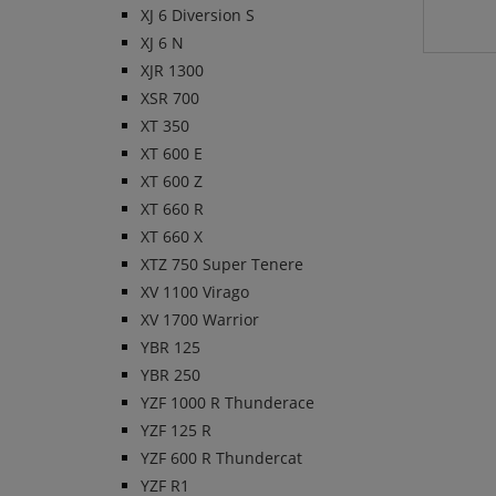
XJ 6 Diversion S
XJ 6 N
XJR 1300
XSR 700
XT 350
XT 600 E
XT 600 Z
XT 660 R
XT 660 X
XTZ 750 Super Tenere
XV 1100 Virago
XV 1700 Warrior
YBR 125
YBR 250
YZF 1000 R Thunderace
YZF 125 R
YZF 600 R Thundercat
YZF R1