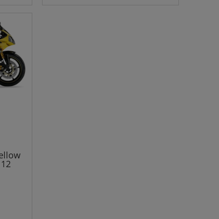
ellow
N12