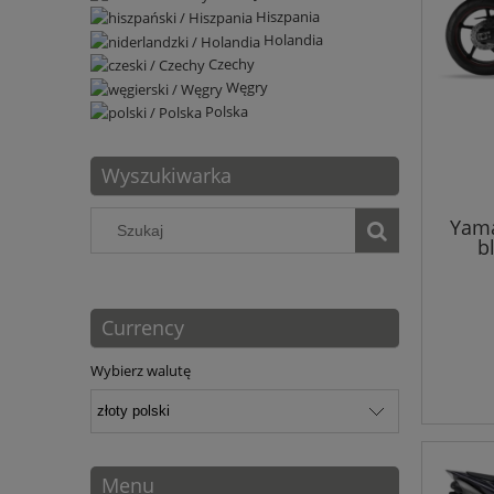
Hiszpania
Holandia
Czechy
Węgry
Polska
Wyszukiwarka
Yama
b
Currency
Wybierz walutę
Menu