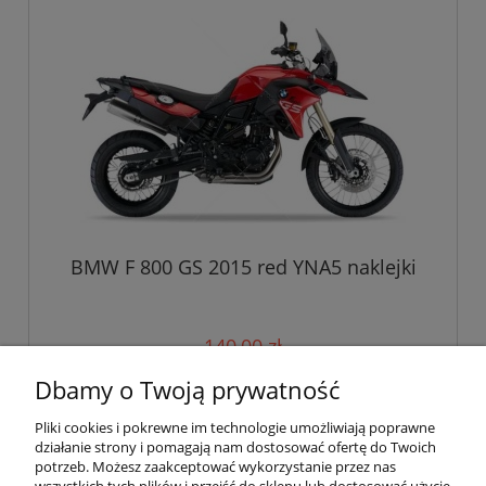
BMW F 800 GS 2015 red YNA5 naklejki
140,00 zł
Dbamy o Twoją prywatność
do koszyka
Pliki cookies i pokrewne im technologie umożliwiają poprawne
działanie strony i pomagają nam dostosować ofertę do Twoich
potrzeb. Możesz zaakceptować wykorzystanie przez nas