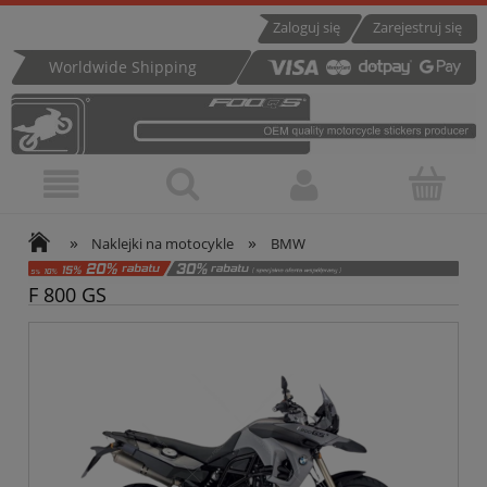
Zaloguj się
Zarejestruj się
Worldwide Shipping
»
»
Naklejki na motocykle
BMW
F 800 GS