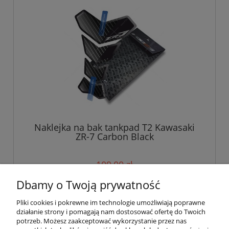
Naklejka na bak tankpad T2 Kawasaki
ZR-7 Carbon Black
109,00 zł
Dbamy o Twoją prywatność
do koszyka
Pliki cookies i pokrewne im technologie umożliwiają poprawne
działanie strony i pomagają nam dostosować ofertę do Twoich
potrzeb. Możesz zaakceptować wykorzystanie przez nas