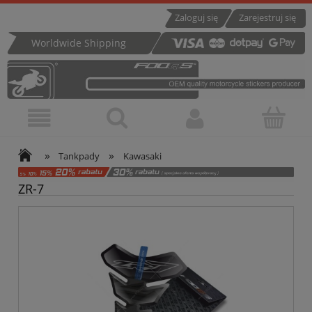
Zaloguj się
Zarejestruj się
Worldwide Shipping
»
»
Tankpady
Kawasaki
ZR-7