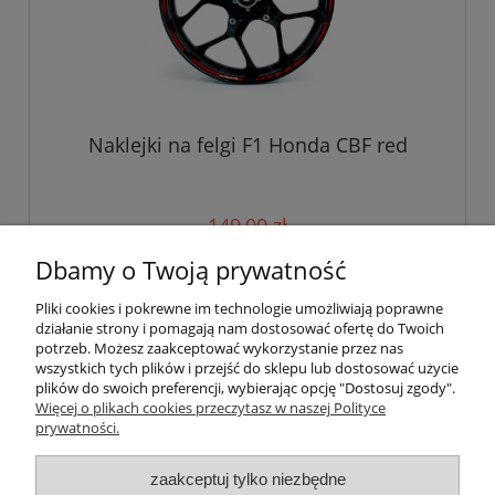
Naklejki na felgi F1 Honda CBF red
149,00 zł
Dbamy o Twoją prywatność
do koszyka
Pliki cookies i pokrewne im technologie umożliwiają poprawne
działanie strony i pomagają nam dostosować ofertę do Twoich
potrzeb. Możesz zaakceptować wykorzystanie przez nas
wszystkich tych plików i przejść do sklepu lub dostosować użycie
Pomoc
plików do swoich preferencji, wybierając opcję "Dostosuj zgody".
Więcej o plikach cookies przeczytasz w naszej Polityce
prywatności.
Moje konto
zaakceptuj tylko niezbędne
Płatności i dostawa