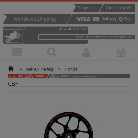
Zaloguj się
Zarejestruj się
Worldwide Shipping
»
»
Naklejki na felgi
Honda
CBF