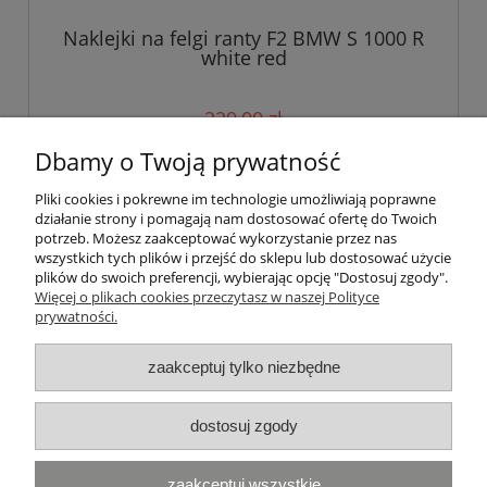
Naklejki na felgi ranty F2 BMW S 1000 R
white red
229,00 zł
Dbamy o Twoją prywatność
do koszyka
Pliki cookies i pokrewne im technologie umożliwiają poprawne
działanie strony i pomagają nam dostosować ofertę do Twoich
potrzeb. Możesz zaakceptować wykorzystanie przez nas
wszystkich tych plików i przejść do sklepu lub dostosować użycie
Pomoc
plików do swoich preferencji, wybierając opcję "Dostosuj zgody".
Więcej o plikach cookies przeczytasz w naszej Polityce
prywatności.
Moje konto
zaakceptuj tylko niezbędne
Płatności i dostawa
Informacje
dostosuj zgody
Najczęściej przeglądane:
zaakceptuj wszystkie