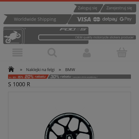
Zaloguj się
Zarejestruj się
Worldwide Shipping
»
»
Naklejki na felgi
BMW
S 1000 R